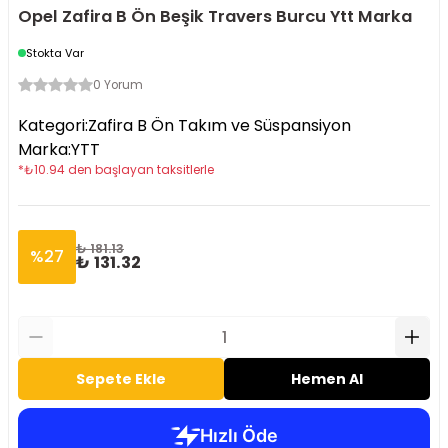
Opel Zafira B Ön Beşik Travers Burcu Ytt Marka
Stokta Var
0 Yorum
Kategori
:
Zafira B Ön Takım ve Süspansiyon
Marka
:
YTT
*
₺
10.94
den başlayan taksitlerle
₺ 181.13
%
27
₺ 131.32
Sepete Ekle
Hemen Al