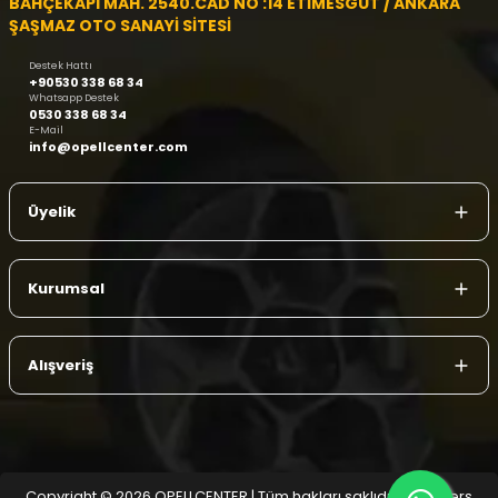
BAHÇEKAPI MAH. 2540.CAD NO :14 ETİMESGUT / ANKARA
ŞAŞMAZ OTO SANAYİ SİTESİ
Destek Hattı
+90530 338 68 34
Whatsapp Destek
0530 338 68 34
E-Mail
info@opellcenter.com
Üyelik
Kurumsal
Alışveriş
Copyright © 2026 OPELLCENTER | Tüm hakları saklıdır.
| Reliefers