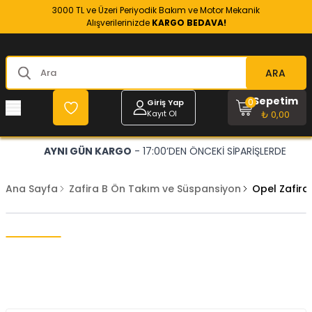
3000 TL ve Üzeri Periyodik Bakım ve Motor Mekanik
Alışverilerinizde
KARGO BEDAVA!
ARA
Sepetim
0
Giriş Yap
Kayıt Ol
₺ 0,00
AYNI GÜN KARGO
- 17:00’DEN ÖNCEKİ SİPARİŞLERDE
Ana Sayfa
Zafira B Ön Takım ve Süspansiyon
Opel Zafira