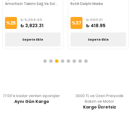
Amortisör Takımı Sağ Ve Sol
Rotili Delphi Marka
Olarak VOTTO Marka
₺ 5,264.45
₺ 660.31
%
25
%
37
₺ 3,923.31
₺ 418.95
Sepete Ekle
Sepete Ekle
17:00’e kadar verilen siparişler
3000 TL ve Üzeri Preiyodik
Aynı Gün Kargo
Bakım ve Motor
Kargo Ücretsiz