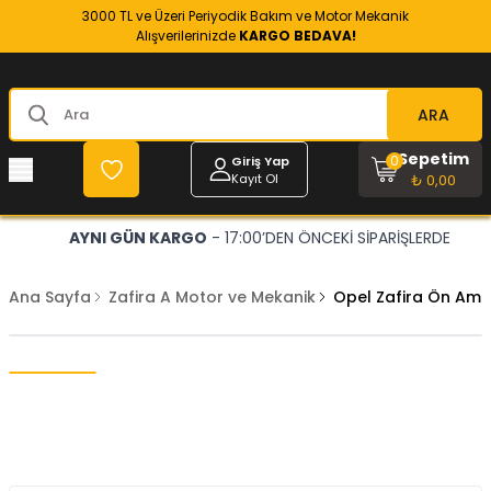
3000 TL ve Üzeri Periyodik Bakım ve Motor Mekanik
Alışverilerinizde
KARGO BEDAVA!
ARA
Sepetim
0
Giriş Yap
Kayıt Ol
₺ 0,00
AYNI GÜN KARGO
- 17:00’DEN ÖNCEKİ SİPARİŞLERDE
Ana Sayfa
Zafira A Motor ve Mekanik
Opel Zafira Ön Amo