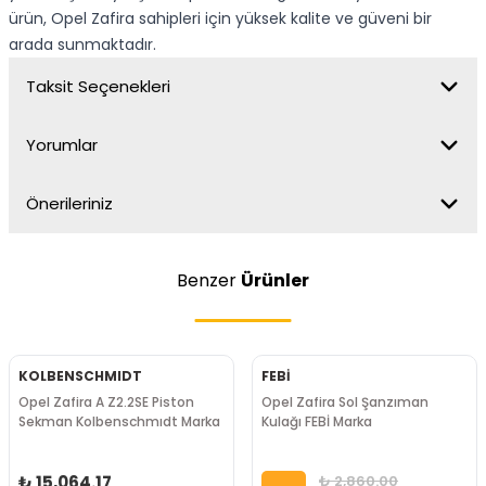
ürün, Opel Zafira sahipleri için yüksek kalite ve güveni bir
arada sunmaktadır.
Taksit Seçenekleri
Yorumlar
Önerileriniz
Benzer
Ürünler
KOLBENSCHMIDT
FEBİ
Opel Zafira A Z2.2SE Piston
Opel Zafira Sol Şanzıman
Sekman Kolbenschmıdt Marka
Kulağı FEBİ Marka
₺ 15,064.17
₺ 2,860.00