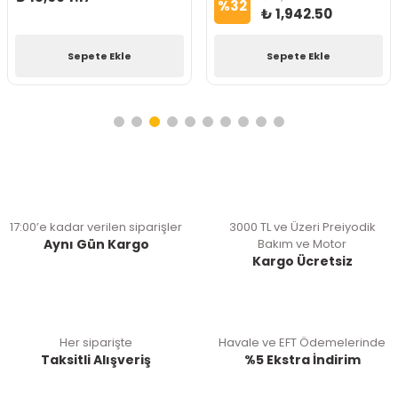
%
32
₺ 1,942.50
Sepete Ekle
Sepete Ekle
17:00’e kadar verilen siparişler
3000 TL ve Üzeri Preiyodik
Aynı Gün Kargo
Bakım ve Motor
Kargo Ücretsiz
Her siparişte
Havale ve EFT Ödemelerinde
Taksitli Alışveriş
%5 Ekstra İndirim