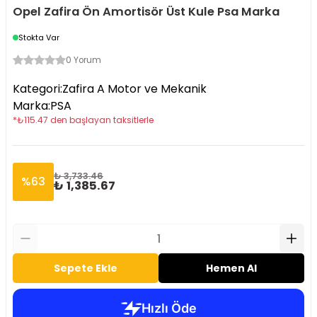
Opel Zafira Ön Amortisör Üst Kule Psa Marka
Stokta Var
0 Yorum
Kategori
:
Zafira A Motor ve Mekanik
Marka
:
PSA
*
₺
115.47
den başlayan taksitlerle
₺ 3,733.46
%
63
₺ 1,385.67
Sepete Ekle
Hemen Al