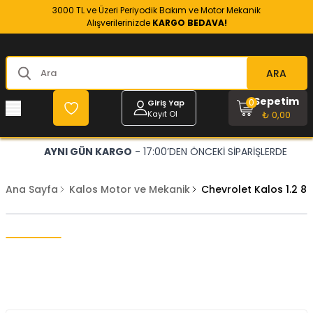
3000 TL ve Üzeri Periyodik Bakım ve Motor Mekanik
Alışverilerinizde
KARGO BEDAVA!
ARA
Sepetim
0
Giriş Yap
Kayıt Ol
₺ 0,00
AYNI GÜN KARGO
- 17:00’DEN ÖNCEKİ SİPARİŞLERDE
Ana Sayfa
Kalos Motor ve Mekanik
Chevrolet Kalos 1.2 8 