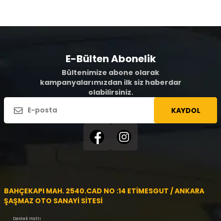
E-Bülten Abonelik
Bültenimize abone olarak
kampanyalarımızdan ilk siz haberdar
olabilirsiniz.
KAYDOL
BAHÇEKAPI MAH. 2540.CAD NO :14 ETİMESGUT / ANKARA
ŞAŞMAZ OTO SANAYİ SİTESİ
Destek Hattı