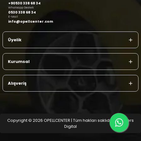
+90530 338 68 34
Whatsapp Destek
0530 338 68 34
E-Mail
info@opellcenter.com
Üyelik
Kurumsal
Alışveriş
Copyright © 2026 OPELLCENTER | Tüm hakları saklıdır.
| Reliefers
Digital