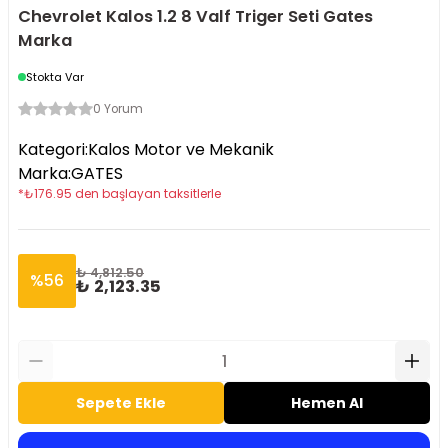
Chevrolet Kalos 1.2 8 Valf Triger Seti Gates
Marka
Stokta Var
0 Yorum
Kategori
:
Kalos Motor ve Mekanik
Marka
:
GATES
*
₺
176.95
den başlayan taksitlerle
₺ 4,812.50
%
56
₺ 2,123.35
Sepete Ekle
Hemen Al