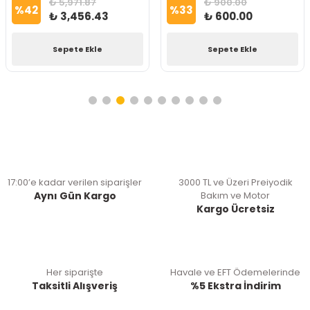
₺ 5,971.87
₺ 900.00
%
42
%
33
₺ 3,456.43
₺ 600.00
Sepete Ekle
Sepete Ekle
17:00’e kadar verilen siparişler
3000 TL ve Üzeri Preiyodik
Aynı Gün Kargo
Bakım ve Motor
Kargo Ücretsiz
Her siparişte
Havale ve EFT Ödemelerinde
Taksitli Alışveriş
%5 Ekstra İndirim