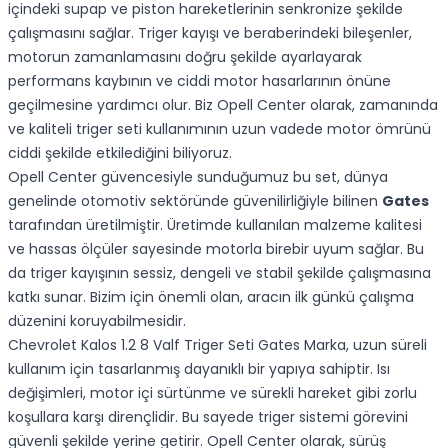
içindeki supap ve piston hareketlerinin senkronize şekilde
çalışmasını sağlar. Triger kayışı ve beraberindeki bileşenler,
motorun zamanlamasını doğru şekilde ayarlayarak
performans kaybının ve ciddi motor hasarlarının önüne
geçilmesine yardımcı olur. Biz Opell Center olarak, zamanında
ve kaliteli triger seti kullanımının uzun vadede motor ömrünü
ciddi şekilde etkilediğini biliyoruz.
Opell Center güvencesiyle sunduğumuz bu set, dünya
genelinde otomotiv sektöründe güvenilirliğiyle bilinen
Gates
tarafından üretilmiştir. Üretimde kullanılan malzeme kalitesi
ve hassas ölçüler sayesinde motorla birebir uyum sağlar. Bu
da triger kayışının sessiz, dengeli ve stabil şekilde çalışmasına
katkı sunar. Bizim için önemli olan, aracın ilk günkü çalışma
düzenini koruyabilmesidir.
Chevrolet Kalos 1.2 8 Valf Triger Seti Gates Marka, uzun süreli
kullanım için tasarlanmış dayanıklı bir yapıya sahiptir. Isı
değişimleri, motor içi sürtünme ve sürekli hareket gibi zorlu
koşullara karşı dirençlidir. Bu sayede triger sistemi görevini
güvenli şekilde yerine getirir. Opell Center olarak, sürüş