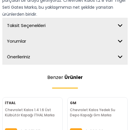
parçaları bir araya getiriyoruz. Chevrolet Kalos 1.2 8 Valf Triger
Seti Gates Marka, bu yaklaşımımızı net şekilde yansıtan
ürünlerden biridir.
Taksit Seçenekleri
Yorumlar
Önerileriniz
Benzer
Ürünler
İTHAL
GM
Chevrolet Kalos 1.4 1.6 Üst
Chevrolet Kalos Yedek Su
Külbütör Kapağı İTHAL Marka
Depo Kapağı Gm Marka