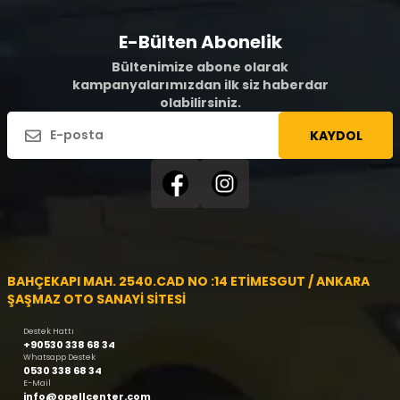
E-Bülten Abonelik
Bültenimize abone olarak
kampanyalarımızdan ilk siz haberdar
olabilirsiniz.
KAYDOL
BAHÇEKAPI MAH. 2540.CAD NO :14 ETİMESGUT / ANKARA
ŞAŞMAZ OTO SANAYİ SİTESİ
Destek Hattı
+90530 338 68 34
Whatsapp Destek
0530 338 68 34
E-Mail
info@opellcenter.com