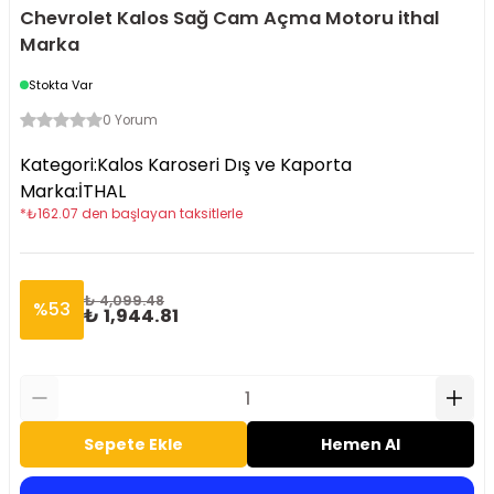
Chevrolet Kalos Sağ Cam Açma Motoru ithal
Marka
Stokta Var
0 Yorum
Kategori
:
Kalos Karoseri Dış ve Kaporta
Marka
:
İTHAL
*
₺
162.07
den başlayan taksitlerle
₺ 4,099.48
%
53
₺ 1,944.81
Sepete Ekle
Hemen Al