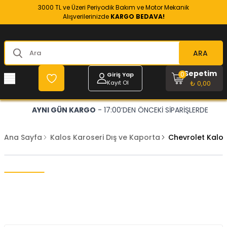
3000 TL ve Üzeri Periyodik Bakım ve Motor Mekanik
Alışverilerinizde
KARGO BEDAVA!
ARA
Sepetim
0
Giriş Yap
Kayıt Ol
₺ 0,00
AYNI GÜN KARGO
- 17:00’DEN ÖNCEKİ SİPARİŞLERDE
Ana Sayfa
Kalos Karoseri Dış ve Kaporta
Chevrolet Kalo