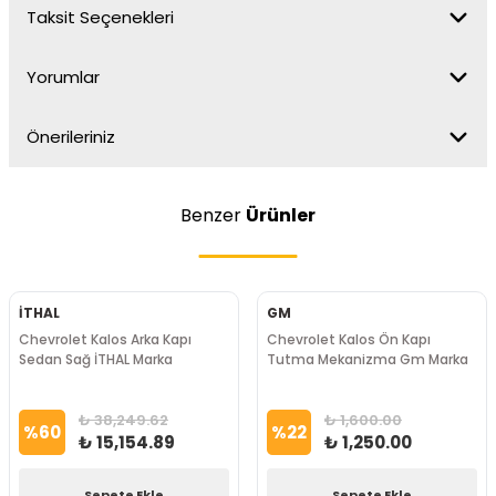
Taksit Seçenekleri
Yorumlar
Önerileriniz
Benzer
Ürünler
İTHAL
GM
Chevrolet Kalos Arka Kapı
Chevrolet Kalos Ön Kapı
Sedan Sağ İTHAL Marka
Tutma Mekanizma Gm Marka
₺ 38,249.62
₺ 1,600.00
%
60
%
22
₺ 15,154.89
₺ 1,250.00
Sepete Ekle
Sepete Ekle