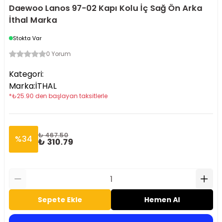
Daewoo Lanos 97-02 Kapı Kolu İç Sağ Ön Arka
İthal Marka
Stokta Var
0 Yorum
Kategori
:
Marka
:
İTHAL
*
₺
25.90
den başlayan taksitlerle
₺ 467.50
%
34
₺ 310.79
Sepete Ekle
Hemen Al