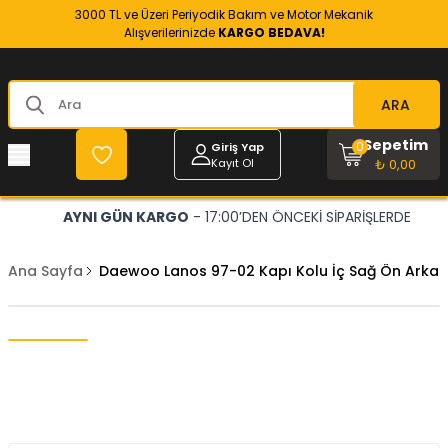
3000 TL ve Üzeri Periyodik Bakım ve Motor Mekanik
Alışverilerinizde
KARGO BEDAVA!
ARA
Sepetim
0
Giriş Yap
Kayıt Ol
₺ 0,00
AYNI GÜN KARGO
- 17:00’DEN ÖNCEKİ SİPARİŞLERDE
Ana Sayfa
Daewoo Lanos 97-02 Kapı Kolu İç Sağ Ön Arka I