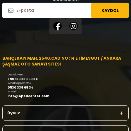
KAYDOL
BAHÇEKAPI MAH. 2540.CAD NO :14 ETİMESGUT / ANKARA
ŞAŞMAZ OTO SANAYİ SİTESİ
Destek Hattı
+90530 338 68 34
Whatsapp Destek
0530 338 68 34
E-Mail
info@opellcenter.com
Üyelik