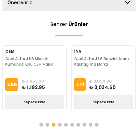
Önerileriniz
Benzer
Ürünler
OEM
İNA
Opel Astra J HB Silecek
Opel Astra J 1.6 Benzinli Krank
Kumanda Kolu OEM Marka
Kasnağı İna Marka
₺ 2,653.68
₺ 3,850.00
%
55
%
21
₺ 1,192.95
₺ 3,034.50
Sepete Ekle
Sepete Ekle