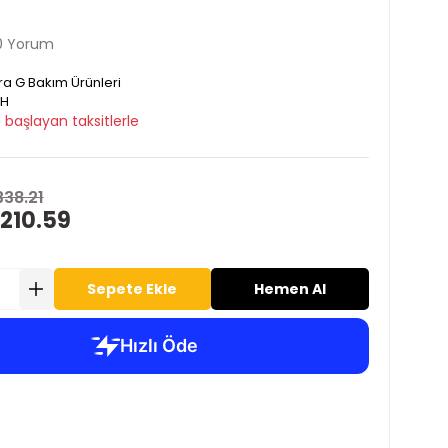
0 Yorum
ra G Bakım Ürünleri
H
 başlayan taksitlerle
338.21
210.59
Sepete Ekle
Hemen Al