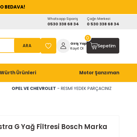
O BEDAVA!
Whatsapp Sipariş
Çağrı Merkezi
0530 338 68 34
0 530 338 68 34
0
Giriş Yap
ARA
Sepetim
Kayıt Ol
Würth Ürünleri
Motor Şanzıman
OPEL VE CHEVROLET
- RESMİ YEDEK PARÇACINIZ
stra G Yağ Filtresi Bosch Marka