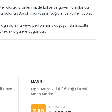
er olarak, ürünlerimizde kalite ve güveni ön planda
ıda bulunur. Bosch markasının sağlam ve kaliteli yapısı,
ve aşırı aşınma veya performans düşüşü riskini azaltır.
t teknik ölçülere uygundur.
MANN
nli Hava
Opel Astra G 1.4-1.6 Yağ Filtresi
O
Mann Marka
K
₺ 724.74
%
65