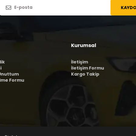
KAYDO
Kurumsal
lik
İletişim
i
İletişim Formu
 Unuttum
Kargo Takip
ilme Formu