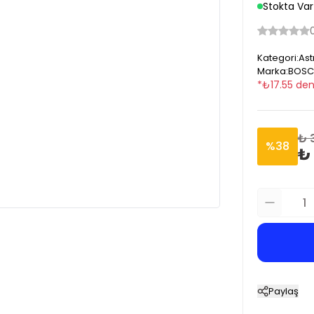
Stokta Var
Kategori
:
Ast
Marka
:
BOSC
*
₺
17.55
den
₺ 
%
38
₺ 
Paylaş