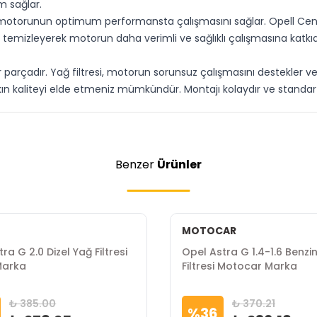
m sağlar.
n motorunun optimum performansta çalışmasını sağlar. Opell Cent
leri temizleyerek motorun daha verimli ve sağlıklı çalışmasına katk
 bir parçadır. Yağ filtresi, motorun sorunsuz çalışmasını destekler 
yakın kaliteyi elde etmeniz mümkündür. Montajı kolaydır ve standar
Benzer
Ürünler
MOTOCAR
ra G 2.0 Dizel Yağ Filtresi
Opel Astra G 1.4-1.6 Benzi
Marka
Filtresi Motocar Marka
₺ 385.00
₺ 370.21
%
36