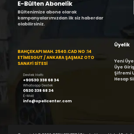
E-Bülten Abonelik
Bültenimize abone olarak
kampanyalarımızdan ilk siz haberdar
olabilirsiniz.
Üyelik
BAHÇEKAPI MAH. 2540.CAD NO :14
ETİMESGUT / ANKARA ŞAŞMAZ OTO
Yeni Üye
SANAYİ SİTESİ
Üye Giriş
Şifremi
Destek Hattı
Hesap S
+90530 338 68 34
Whatsapp Destek
0530 338 68 34
E-Mail
info@opellcenter.com