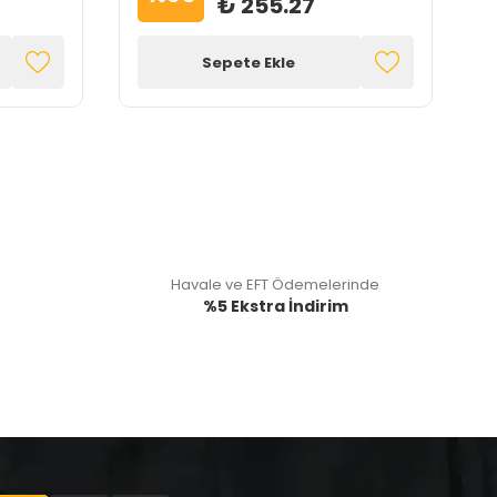
₺ 255.27
Sepete Ekle
Havale ve EFT Ödemelerinde
%5 Ekstra İndirim