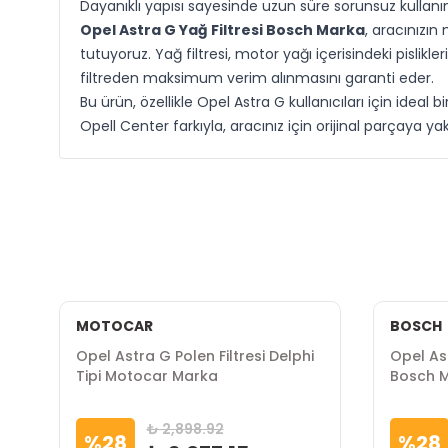
Dayanıklı yapısı sayesinde uzun süre sorunsuz kullanı
Opel Astra G Yağ Filtresi Bosch Marka
, aracınızı
tutuyoruz. Yağ filtresi, motor yağı içerisindeki pislik
filtreden maksimum verim alınmasını garanti eder.
Bu ürün, özellikle Opel Astra G kullanıcıları için ideal
Opell Center farkıyla, aracınız için orijinal parçaya 
MOTOCAR
BOSCH
Opel Astra G Polen Filtresi Delphi
Opel Ast
Tipi Motocar Marka
Bosch 
₺ 2,898.92
%
28
%
28