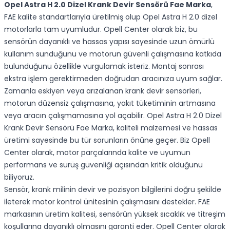
Opel Astra H 2.0 Dizel Krank Devir Sensörü Fae Marka
,
FAE kalite standartlarıyla üretilmiş olup Opel Astra H 2.0 dizel
motorlarla tam uyumludur. Opell Center olarak biz, bu
sensörün dayanıklı ve hassas yapısı sayesinde uzun ömürlü
kullanım sunduğunu ve motorun güvenli çalışmasına katkıda
bulunduğunu özellikle vurgulamak isteriz. Montaj sonrası
ekstra işlem gerektirmeden doğrudan aracınıza uyum sağlar.
Zamanla eskiyen veya arızalanan krank devir sensörleri,
motorun düzensiz çalışmasına, yakıt tüketiminin artmasına
veya aracın çalışmamasına yol açabilir. Opel Astra H 2.0 Dizel
Krank Devir Sensörü Fae Marka, kaliteli malzemesi ve hassas
üretimi sayesinde bu tür sorunların önüne geçer. Biz Opell
Center olarak, motor parçalarında kalite ve uyumun
performans ve sürüş güvenliği açısından kritik olduğunu
biliyoruz.
Sensör, krank milinin devir ve pozisyon bilgilerini doğru şekilde
ileterek motor kontrol ünitesinin çalışmasını destekler. FAE
markasının üretim kalitesi, sensörün yüksek sıcaklık ve titreşim
koşullarına dayanıklı olmasını garanti eder. Opell Center olarak