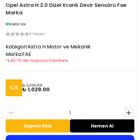
Opel Astra H 2.0 Dizel Krank Devir Sensörü Fae
Marka
Stokta Var
0 Yorum
Kategori
:
Astra H Motor ve Mekanik
Marka
:
FAE
*
₺
85.75
den başlayan taksitlerle
₺ 1,210.00
%
15
₺ 1,029.00
Sepete Ekle
Hemen Al