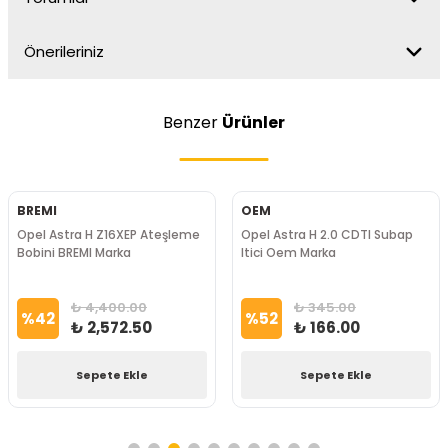
Önerileriniz
Benzer
Ürünler
BREMI
OEM
Opel Astra H Z16XEP Ateşleme
Opel Astra H 2.0 CDTI Subap
Bobini BREMI Marka
Itici Oem Marka
₺ 4,400.00
₺ 345.00
%
42
%
52
₺ 2,572.50
₺ 166.00
Sepete Ekle
Sepete Ekle