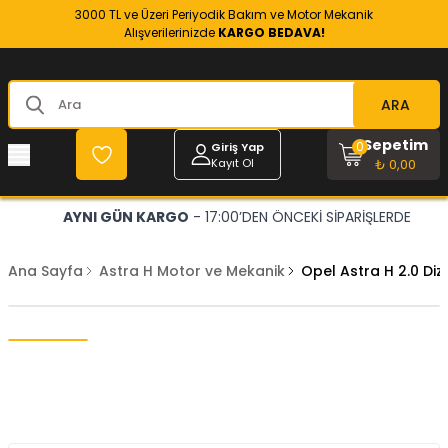
3000 TL ve Üzeri Periyodik Bakım ve Motor Mekanik
Alışverilerinizde
KARGO BEDAVA!
ARA
Sepetim
0
Giriş Yap
Kayıt Ol
₺ 0,00
AYNI GÜN KARGO
- 17:00’DEN ÖNCEKİ SİPARİŞLERDE
Ana Sayfa
Astra H Motor ve Mekanik
Opel Astra H 2.0 Di