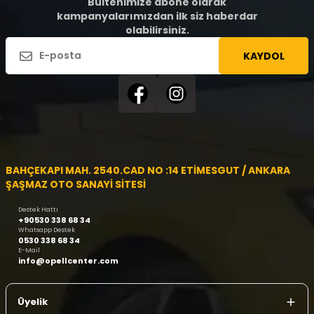
Bültenimize abone olarak
kampanyalarımızdan ilk siz haberdar
olabilirsiniz.
KAYDOL
BAHÇEKAPI MAH. 2540.CAD NO :14 ETİMESGUT / ANKARA
ŞAŞMAZ OTO SANAYİ SİTESİ
Destek Hattı
+90530 338 68 34
Whatsapp Destek
0530 338 68 34
E-Mail
info@opellcenter.com
Üyelik