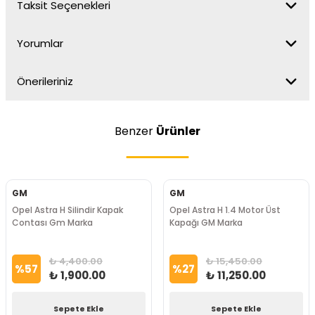
Taksit Seçenekleri
Yorumlar
Önerileriniz
Benzer
Ürünler
GM
GM
Opel Astra H Silindir Kapak
Opel Astra H 1.4 Motor Üst
Contası Gm Marka
Kapağı GM Marka
₺ 4,400.00
₺ 15,450.00
%
57
%
27
₺ 1,900.00
₺ 11,250.00
Sepete Ekle
Sepete Ekle