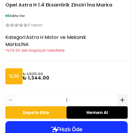
Opel Astra H 1.4 Eksantirik Zinciri İna Marka
Stokta Var
0 Yorum
Kategori
:
Astra H Motor ve Mekanik
Marka
:
İNA
*
₺
112.00
den başlayan taksitlerle
₺ 1,925.00
%
30
₺ 1,344.00
Sepete Ekle
Hemen Al