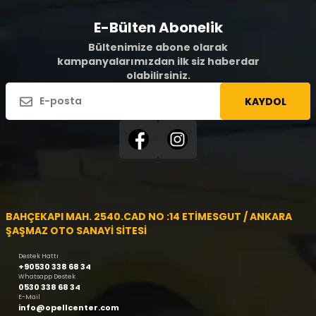
E-Bülten Abonelik
Bültenimize abone olarak
kampanyalarımızdan ilk siz haberdar
olabilirsiniz.
KAYDOL
BAHÇEKAPI MAH. 2540.CAD NO :14 ETİMESGUT / ANKARA
ŞAŞMAZ OTO SANAYİ SİTESİ
Destek Hattı
+90530 338 68 34
Whatsapp Destek
0530 338 68 34
E-Mail
info@opellcenter.com