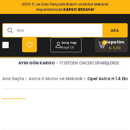
3000 TL ve Üzeri Periyodik Bakım ve Motor Mekanik
Alışverilerinizde
KARGO BEDAVA!
ARA
Sepetim
0
Giriş Yap
Kayıt Ol
₺ 0,00
AYNI GÜN KARGO
- 17:00’DEN ÖNCEKİ SİPARİŞLERDE
Ana Sayfa
Astra H Motor ve Mekanik
Opel Astra H 1.4 Eksa