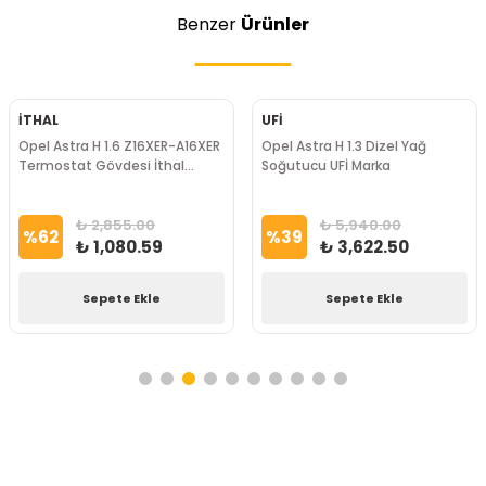
Benzer
Ürünler
İTHAL
UFİ
Opel Astra H 1.6 Z16XER-A16XER
Opel Astra H 1.3 Dizel Yağ
Termostat Gövdesi İthal
Soğutucu UFİ Marka
Marka
₺ 2,855.00
₺ 5,940.00
%
62
%
39
₺ 1,080.59
₺ 3,622.50
Sepete Ekle
Sepete Ekle