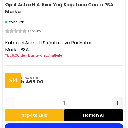
Opel Astra H A16xer Yağ Soğutucu Conta PSA
Marka
Stokta Var
0 Yorum
Kategori
:
Astra H Soğutma ve Radyatör
Marka
:
PSA
*
₺
39.00
den başlayan taksitlerle
₺ 545.00
%
14
₺ 468.00
Sepete Ekle
Hemen Al