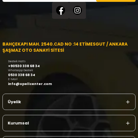
BAHÇEKAPI MAH. 2540.CAD NO :14 ETİMESGUT / ANKARA
ŞAŞMAZ OTO SANAYİ SİTESİ
Destek Hattı
+90530 338 68 34
Whatsapp Destek
0530 338 68 34
E-Mail
info@opellcenter.com
Üyelik
Kurumsal