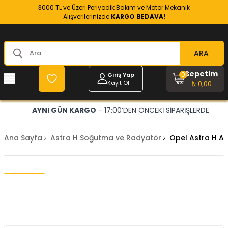
3000 TL ve Üzeri Periyodik Bakım ve Motor Mekanik
Alışverilerinizde
KARGO BEDAVA!
ARA
Sepetim
0
Giriş Yap
Kayıt Ol
₺ 0,00
AYNI GÜN KARGO
- 17:00’DEN ÖNCEKİ SİPARİŞLERDE
Ana Sayfa
Astra H Soğutma ve Radyatör
Opel Astra H A