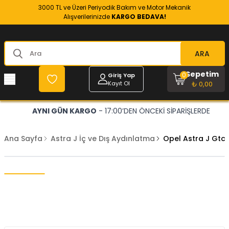
3000 TL ve Üzeri Periyodik Bakım ve Motor Mekanik
Alışverilerinizde
KARGO BEDAVA!
ARA
Sepetim
0
Giriş Yap
Kayıt Ol
₺ 0,00
AYNI GÜN KARGO
- 17:00’DEN ÖNCEKİ SİPARİŞLERDE
Ana Sayfa
Astra J İç ve Dış Aydınlatma
Opel Astra J Gtc M