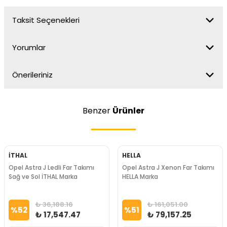
Taksit Seçenekleri
Yorumlar
Önerileriniz
Benzer
Ürünler
İTHAL
HELLA
Opel Astra J Ledli Far Takımı
Opel Astra J Xenon Far Takımı
Sağ ve Sol İTHAL Marka
HELLA Marka
₺ 36,188.16
₺ 161,051.00
%
52
%
51
₺ 17,547.47
₺ 79,157.25