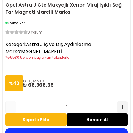
Opel Astra J Gtc Makyajlı Xenon Viraj Işıklı Sağ
Far Magneti Marelli Marka
Stokta Var
0 Yorum
Kategori
:
Astra J İç ve Dış Aydınlatma
Marka
:
MAGNETİ MARELLİ
*
₺
5530.55
den başlayan taksitlerle
₺ 111,125.19
%
40
₺ 66,366.65
Sepete Ekle
Hemen Al