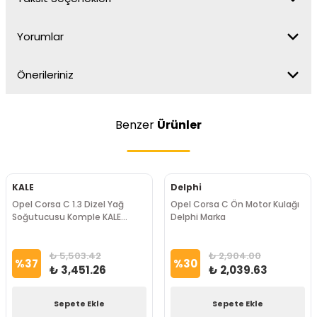
Yorumlar
Önerileriniz
Benzer
Ürünler
KALE
Delphi
Opel Corsa C 1.3 Dizel Yağ
Opel Corsa C Ön Motor Kulağı
Soğutucusu Komple KALE
Delphi Marka
Marka
₺ 5,503.42
₺ 2,904.00
%
37
%
30
₺ 3,451.26
₺ 2,039.63
Sepete Ekle
Sepete Ekle