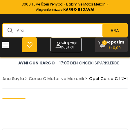
3000 TL ve Üzeri Periyodik Bakım ve Motor Mekanik
Alışverilerinizde
KARGO BEDAVA!
ARA
Sepetim
0
Giriş Yap
Kayıt Ol
₺ 0,00
AYNI GÜN KARGO
- 17:00’DEN ÖNCEKİ SİPARİŞLERDE
Ana Sayfa
Corsa C Motor ve Mekanik
Opel Corsa C 1.2-1