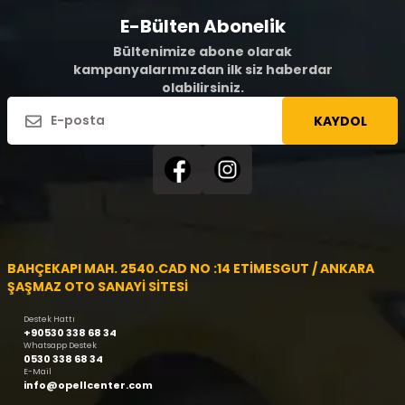
E-Bülten Abonelik
Bültenimize abone olarak
kampanyalarımızdan ilk siz haberdar
olabilirsiniz.
KAYDOL
BAHÇEKAPI MAH. 2540.CAD NO :14 ETİMESGUT / ANKARA
ŞAŞMAZ OTO SANAYİ SİTESİ
Destek Hattı
+90530 338 68 34
Whatsapp Destek
0530 338 68 34
E-Mail
info@opellcenter.com