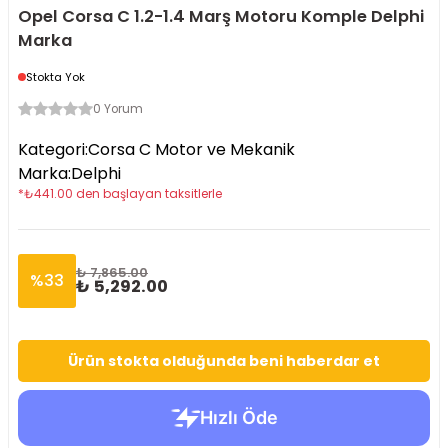
Opel Corsa C 1.2-1.4 Marş Motoru Komple Delphi
Marka
Stokta Yok
0 Yorum
Kategori
:
Corsa C Motor ve Mekanik
Marka
:
Delphi
*
₺
441.00
den başlayan taksitlerle
₺ 7,865.00
%
33
₺ 5,292.00
Ürün stokta olduğunda beni haberdar et