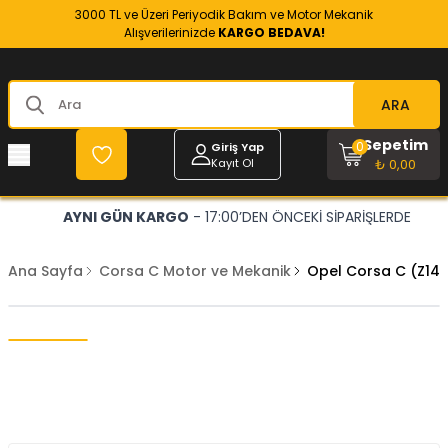
3000 TL ve Üzeri Periyodik Bakım ve Motor Mekanik
Alışverilerinizde
KARGO BEDAVA!
ARA
Sepetim
0
Giriş Yap
Kayıt Ol
₺ 0,00
AYNI GÜN KARGO
- 17:00’DEN ÖNCEKİ SİPARİŞLERDE
Ana Sayfa
Corsa C Motor ve Mekanik
Opel Corsa C (Z14X