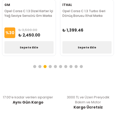
GM
İTHAL
Opel Corsa C 1.3 Dizel Karter İçi
Opel Corsa C 1.3 Turbo Geri
Yağ Seviye Sensörü Gm Marka
Dönüş Borusu İthal Marka
₺ 3,500.00
₺ 1,399.46
%
30
₺ 2,450.00
Sepete Ekle
Sepete Ekle
17:00’e kadar verilen siparişler
3000 TL ve Üzeri Preiyodik
Aynı Gün Kargo
Bakım ve Motor
Kargo Ücretsiz