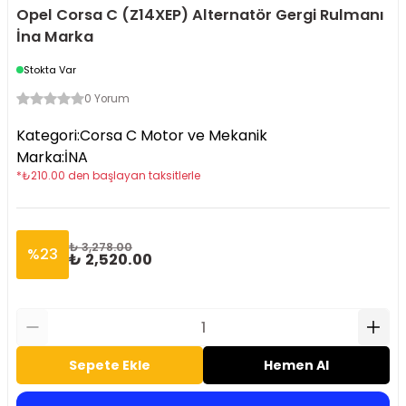
Opel Corsa C (Z14XEP) Alternatör Gergi Rulmanı
İna Marka
Stokta Var
0 Yorum
Kategori
:
Corsa C Motor ve Mekanik
Marka
:
İNA
*
₺
210.00
den başlayan taksitlerle
₺ 3,278.00
%
23
₺ 2,520.00
Sepete Ekle
Hemen Al