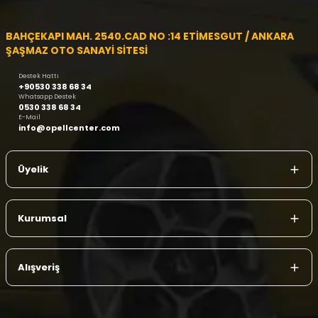
BAHÇEKAPI MAH. 2540.CAD NO :14 ETİMESGUT / ANKARA
ŞAŞMAZ OTO SANAYİ SİTESİ
Destek Hattı
+90530 338 68 34
Whatsapp Destek
0530 338 68 34
E-Mail
info@opellcenter.com
Üyelik
Kurumsal
Alışveriş