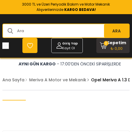
3000 TL ve Üzeri Periyodik Bakım ve Motor Mekanik
Alışverilerinizde
KARGO BEDAVA!
ARA
Sepetim
0
Giriş Yap
Kayıt Ol
₺ 0,00
AYNI GÜN KARGO
- 17:00’DEN ÖNCEKİ SİPARİŞLERDE
Ana Sayfa
Meriva A Motor ve Mekanik
Opel Meriva A 1.3 