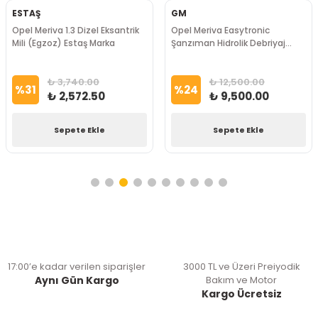
ESTAŞ
GM
Opel Meriva 1.3 Dizel Eksantrik
Opel Meriva Easytronic
Mili (Egzoz) Estaş Marka
Şanzıman Hidrolik Debriyaj
Merkezi GM Marka
₺ 3,740.00
₺ 12,500.00
%
31
%
24
₺ 2,572.50
₺ 9,500.00
Sepete Ekle
Sepete Ekle
17:00’e kadar verilen siparişler
3000 TL ve Üzeri Preiyodik
Aynı Gün Kargo
Bakım ve Motor
Kargo Ücretsiz