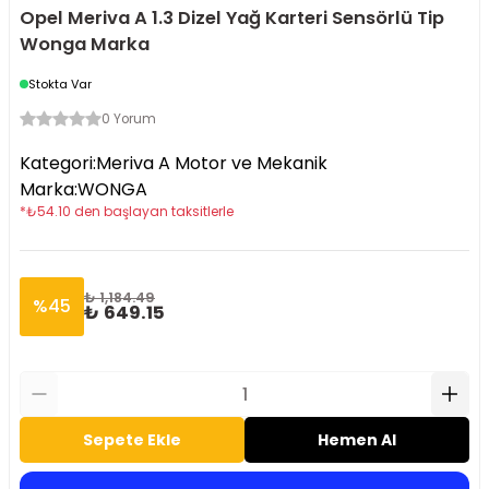
Opel Meriva A 1.3 Dizel Yağ Karteri Sensörlü Tip
Wonga Marka
Stokta Var
0 Yorum
Kategori
:
Meriva A Motor ve Mekanik
Marka
:
WONGA
*
₺
54.10
den başlayan taksitlerle
₺ 1,184.49
%
45
₺ 649.15
Sepete Ekle
Hemen Al