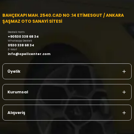
BAHÇEKAPI MAH. 2540.CAD NO :14 ETİMESGUT / ANKARA
ŞAŞMAZ OTO SANAYİ SİTESİ
Destek Hattı
+90530 338 68 34
Whatsapp Destek
0530 338 68 34
E-Mail
info@opellcenter.com
Üyelik
Kurumsal
Alışveriş