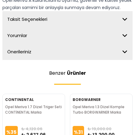
Opel Meriva A kullanıcılarına uyumlu, güvenilir ve kaliteli yedek
parçaları samimi bir anlayışla sunmaya devam ediyoruz.
Taksit Seçenekleri
Yorumlar
Önerileriniz
Benzer
Ürünler
CONTINENTAL
BORGWARNER
Opel Meriva 1.7 Dizel Triger Seti
Opel Meriva 1.3 Dizel Komple
CONTİNENTAL Marka
Turbo BORGWARNER Marka
₺ 4,120.06
₺ 19,000.00
%
35
%
31
₺ 2,677.06
₺ 13,200.00