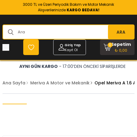
3000 TL ve Üzeri Periyodik Bakım ve Motor Mekanik
Alışverilerinizde
KARGO BEDAVA!
ARA
Sepetim
0
Giriş Yap
Kayıt Ol
₺ 0,00
AYNI GÜN KARGO
- 17:00’DEN ÖNCEKİ SİPARİŞLERDE
Ana Sayfa
Meriva A Motor ve Mekanik
Opel Meriva A 1.6 A