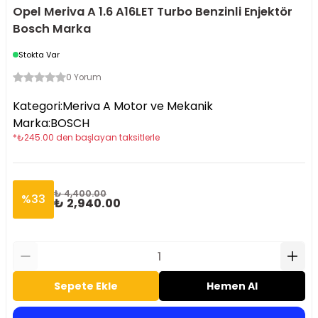
Opel Meriva A 1.6 A16LET Turbo Benzinli Enjektör
Bosch Marka
Stokta Var
0 Yorum
Kategori
:
Meriva A Motor ve Mekanik
Marka
:
BOSCH
*
₺
245.00
den başlayan taksitlerle
₺ 4,400.00
%
33
₺ 2,940.00
Sepete Ekle
Hemen Al