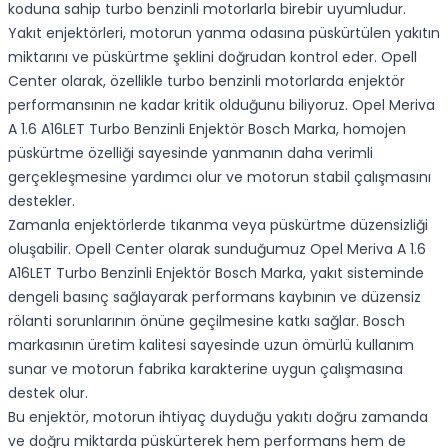
koduna sahip turbo benzinli motorlarla birebir uyumludur.
Yakıt enjektörleri, motorun yanma odasına püskürtülen yakıtın
miktarını ve püskürtme şeklini doğrudan kontrol eder. Opell
Center olarak, özellikle turbo benzinli motorlarda enjektör
performansının ne kadar kritik olduğunu biliyoruz. Opel Meriva
A 1.6 A16LET Turbo Benzinli Enjektör Bosch Marka, homojen
püskürtme özelliği sayesinde yanmanın daha verimli
gerçekleşmesine yardımcı olur ve motorun stabil çalışmasını
destekler.
Zamanla enjektörlerde tıkanma veya püskürtme düzensizliği
oluşabilir. Opell Center olarak sunduğumuz Opel Meriva A 1.6
A16LET Turbo Benzinli Enjektör Bosch Marka, yakıt sisteminde
dengeli basınç sağlayarak performans kaybının ve düzensiz
rölanti sorunlarının önüne geçilmesine katkı sağlar. Bosch
markasının üretim kalitesi sayesinde uzun ömürlü kullanım
sunar ve motorun fabrika karakterine uygun çalışmasına
destek olur.
Bu enjektör, motorun ihtiyaç duyduğu yakıtı doğru zamanda
ve doğru miktarda püskürterek hem performans hem de