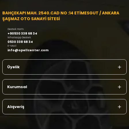
BAHÇEKAPI MAH. 2540.CAD NO :14 ETİMESGUT / ANKARA
ŞAŞMAZ OTO SANAYİ SİTESİ
Destek Hattı
+90530 338 68 34
Whatsapp Destek
0530 338 68 34
E-Mail
info@opellcenter.com
Üyelik
Kurumsal
Alışveriş