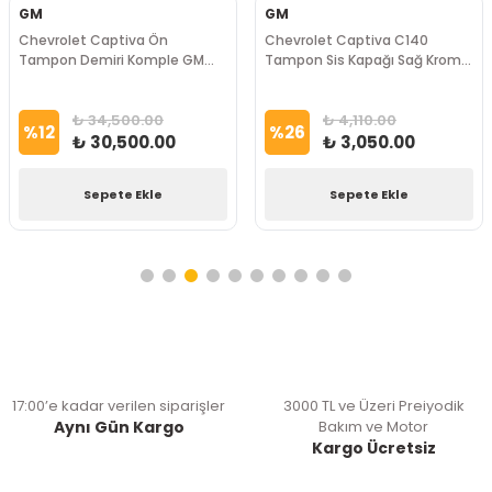
GM
GM
Chevrolet Captiva Ön
Chevrolet Captiva C140
Tampon Demiri Komple GM
Tampon Sis Kapağı Sağ Kromlu
Marka
GM Marka
₺ 34,500.00
₺ 4,110.00
%
12
%
26
₺ 30,500.00
₺ 3,050.00
Sepete Ekle
Sepete Ekle
17:00’e kadar verilen siparişler
3000 TL ve Üzeri Preiyodik
Aynı Gün Kargo
Bakım ve Motor
Kargo Ücretsiz