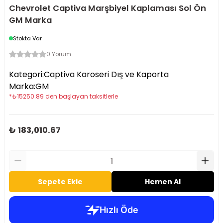
Chevrolet Captiva Marşbiyel Kaplaması Sol Ön
GM Marka
Stokta Var
0 Yorum
Kategori
:
Captiva Karoseri Dış ve Kaporta
Marka
:
GM
*
₺
15250.89
den başlayan taksitlerle
₺ 183,010.67
Sepete Ekle
Hemen Al