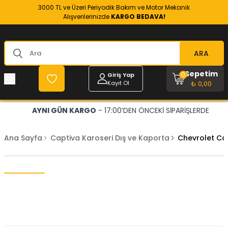
3000 TL ve Üzeri Periyodik Bakım ve Motor Mekanik
Alışverilerinizde
KARGO BEDAVA!
ARA
Sepetim
0
Giriş Yap
Kayıt Ol
₺ 0,00
AYNI GÜN KARGO
- 17:00’DEN ÖNCEKİ SİPARİŞLERDE
Ana Sayfa
Captiva Karoseri Dış ve Kaporta
Chevrolet Ca