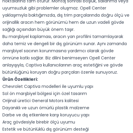
noktalarına tam oturur. Montaj sonrası boşluk, sallanma veya
uyumsuzluk gibi problemler oluşmaz. Opell Center
yaklaşımıyla baktığımızda, dış trim parçalarında doğru ölçü ve
orijinallik aracın hem görünümü hem de uzun vadeli gövde
sağlığı açısından büyük önem taşır.
Bu marşbiyel kaplaması, aracın yan profilini tamamlayarak
daha temiz ve dengeli bir dış görünüm sunar. Aynı zamanda
marşbiyel sacının korunmasına yardımcı olarak gövde
ömrüne katkı sağlar. Biz dilini benimseyen Opell Center
anlayışıyla, Captiva kullanıcılarının araç estetiğini ve gövde
bütünlüğünü koruyan doğru parçaları özenle sunuyoruz.
Ürün Özellikleri:
Chevrolet Captiva modelleri ile uyumlu yapı
Sol ön marşbiyel bölgesi için özel tasarım
Orijinal üretici General Motors kalitesi
Dayanıklı ve uzun ömürlü plastik malzeme
Darbe ve dış etkenlere karşı koruyucu yapı
Araç gövdesiyle birebir ölçü uyumu
Estetik ve bütünlüklü dış görünüm desteği