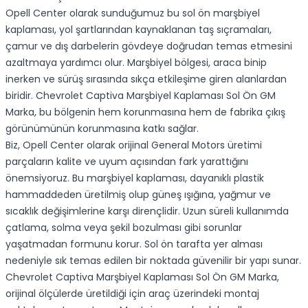
Opell Center olarak sunduğumuz bu sol ön marşbiyel
kaplaması, yol şartlarından kaynaklanan taş sıçramaları,
çamur ve dış darbelerin gövdeye doğrudan temas etmesini
azaltmaya yardımcı olur. Marşbiyel bölgesi, araca binip
inerken ve sürüş sırasında sıkça etkileşime giren alanlardan
biridir. Chevrolet Captiva Marşbiyel Kaplaması Sol Ön GM
Marka, bu bölgenin hem korunmasına hem de fabrika çıkış
görünümünün korunmasına katkı sağlar.
Biz, Opell Center olarak orijinal General Motors üretimi
parçaların kalite ve uyum açısından fark yarattığını
önemsiyoruz. Bu marşbiyel kaplaması, dayanıklı plastik
hammaddeden üretilmiş olup güneş ışığına, yağmur ve
sıcaklık değişimlerine karşı dirençlidir. Uzun süreli kullanımda
çatlama, solma veya şekil bozulması gibi sorunlar
yaşatmadan formunu korur. Sol ön tarafta yer alması
nedeniyle sık temas edilen bir noktada güvenilir bir yapı sunar.
Chevrolet Captiva Marşbiyel Kaplaması Sol Ön GM Marka,
orijinal ölçülerde üretildiği için araç üzerindeki montaj