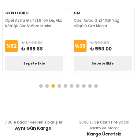
GKN LÖBRO
GM
Opel Astra G 1.4/1.6 16V Dış Aks
Opel Astra G Z14XEP Yağ
Körüğü Gkn&Löbro Marka
Müşürü Gm Marka
₺ 1,424.32
₺ 900.00
%
52
%
39
₺ 685.88
₺ 550.00
Sepete Ekle
Sepete Ekle
17:00’e kadar verilen siparişler
3000 TL ve Üzeri Preiyodik
Aynı Gün Kargo
Bakım ve Motor
Kargo Ücretsiz