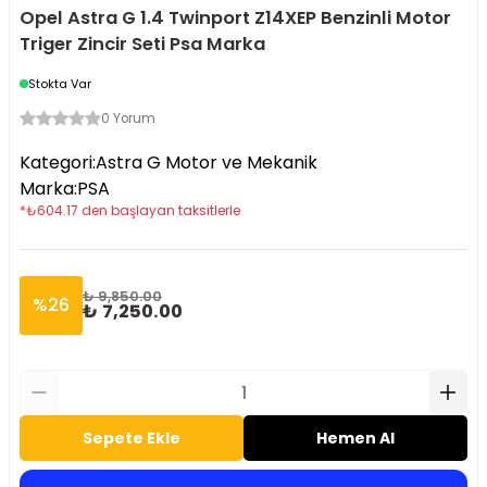
Opel Astra G 1.4 Twinport Z14XEP Benzinli Motor
Triger Zincir Seti Psa Marka
Stokta Var
0 Yorum
Kategori
:
Astra G Motor ve Mekanik
Marka
:
PSA
*
₺
604.17
den başlayan taksitlerle
₺ 9,850.00
%
26
₺ 7,250.00
Sepete Ekle
Hemen Al