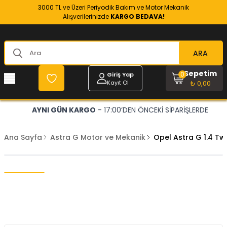
3000 TL ve Üzeri Periyodik Bakım ve Motor Mekanik
Alışverilerinizde
KARGO BEDAVA!
ARA
Sepetim
0
Giriş Yap
Kayıt Ol
₺ 0,00
AYNI GÜN KARGO
- 17:00’DEN ÖNCEKİ SİPARİŞLERDE
Ana Sayfa
Astra G Motor ve Mekanik
Opel Astra G 1.4 Twi