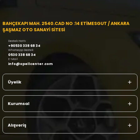
BAHÇEKAPI MAH. 2540.CAD NO :14 ETİMESGUT / ANKARA
ŞAŞMAZ OTO SANAYİ SİTESİ
Destek Hattı
+90530 338 68 34
Whatsapp Destek
0530 338 68 34
E-Mail
info@opellcenter.com
Üyelik
Kurumsal
Alışveriş