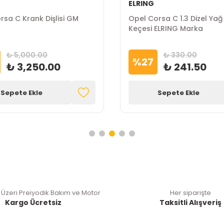
ELRING
rsa C Krank Dişlisi GM
Opel Corsa C 1.3 Dizel Ya
Keçesi ELRING Marka
₺ 5,000.00
₺ 330.00
%
27
₺ 3,250.00
₺ 241.50
Sepete Ekle
Sepete Ekle
 Üzeri Preiyodik Bakım ve Motor
Her siparişte
Kargo Ücretsiz
Taksitli Alışveriş