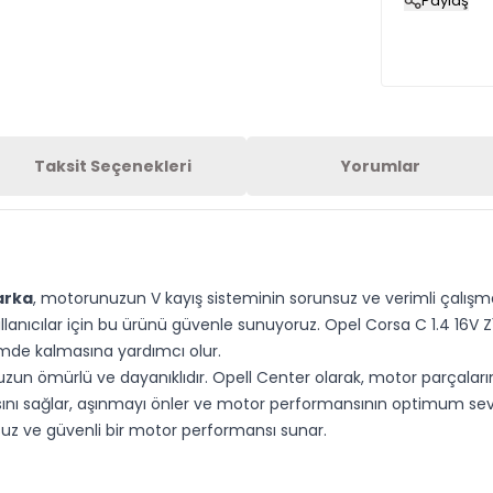
Paylaş
Taksit Seçenekleri
Yorumlar
arka
, motorunuzun V kayış sisteminin sorunsuz ve verimli çalışmas
anıcılar için bu ürünü güvenle sunuyoruz. Opel Corsa C 1.4 16V Z
limde kalmasına yardımcı olur.
si, uzun ömürlü ve dayanıklıdır. Opell Center olarak, motor parçala
şmasını sağlar, aşınmayı önler ve motor performansının optimum s
uz ve güvenli bir motor performansı sunar.