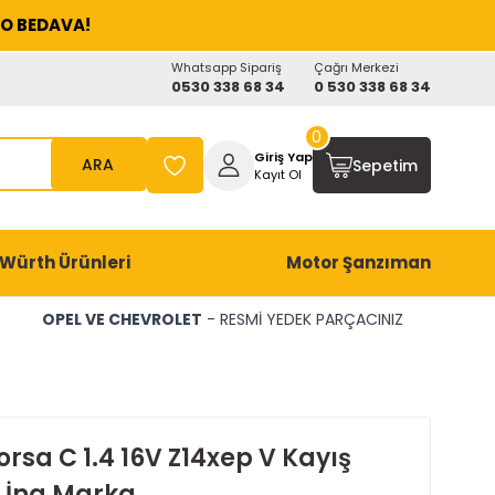
O BEDAVA!
Whatsapp Sipariş
Çağrı Merkezi
0530 338 68 34
0 530 338 68 34
0
Giriş Yap
ARA
Sepetim
Kayıt Ol
Würth Ürünleri
Motor Şanzıman
OPEL VE CHEVROLET
- RESMİ YEDEK PARÇACINIZ
rsa C 1.4 16V Z14xep V Kayış
i İna Marka