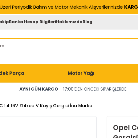
Üzeri Periyodik Bakım ve Motor Mekanik Alışverilerinizde
KARG
akip
Banka Hesap Bilgileri
Hakkımızda
Blog
dek Parça
Motor Yağı
AYNI GÜN KARGO
- 17:00’DEN ÖNCEKİ SİPARİŞLERDE
 1.4 16V Z14xep V Kayış Gergisi İna Marka
Opel Co
Gergis