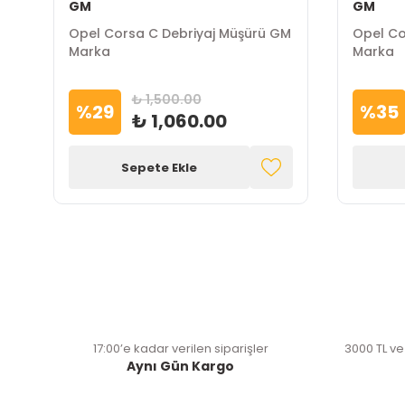
GM
GM
Opel Corsa C Debriyaj Müşürü GM
Opel Co
a
Marka
Marka
₺ 1,500.00
%
29
%
35
₺ 1,060.00
Sepete Ekle
17:00’e kadar verilen siparişler
3000 TL ve
Aynı Gün Kargo