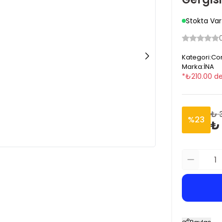
Stokta Var
Kategori
:
Cor
Marka
:
İNA
*
₺
210.00
de
₺ 
%
23
₺