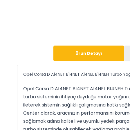
Ürün Detayı
Opel Corsa D A14NET B14NET A14NEL B14NEH Turbo Yağ
Opel Corsa D A14NET B14NET A14NEL B14NEH Tu
turbo sisteminin ihtiyaç duyduğu motor yağını d
ileterek sistemin sağlıklı çalışmasına katkı sağl
Center olarak, aracınızın performansını korum
sağlamak adına kaliteli ve uyumlu yedek parçalar
turbo sisteminde oluşabilecek yağlama proble