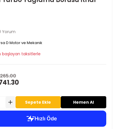
0 Yorum
sa D Motor ve Mekanik
 başlayan taksitlerle
,265.00
741.30
Sepete Ekle
Hemen Al