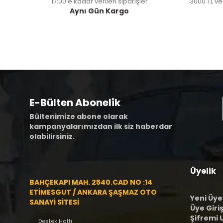
17:00’e kadar verilen siparişler
3000 TL ve
Aynı Gün Kargo
E-Bülten Abonelik
Bültenimize abone olarak
kampanyalarımızdan ilk siz haberdar
olabilirsiniz.
Üyelik
BAHÇEKAPI MAH. 2540.CAD NO :14
ETİMESGUT / ANKARA ŞAŞMAZ OTO
Yeni Üye
SANAYİ SİTESİ
Üye Giriş
Şifremi
Destek Hattı