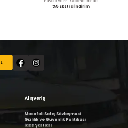
Havale ve EFT Ödemelerinde
%5 Ekstra İndirim
L
Alışveriş
Mesafeli Satış Sözleşmesi
Gizlilik ve Güvenlik Politikası
İade Şartları