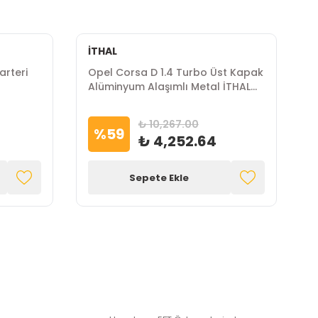
İTHAL
arteri
Opel Corsa D 1.4 Turbo Üst Kapak
O
Alüminyum Alaşımlı Metal İTHAL
T
Marka
₺ 10,267.00
%
59
₺ 4,252.64
Sepete Ekle