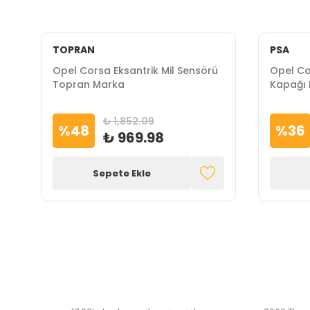
TOPRAN
PSA
Opel Corsa Eksantrik Mil Sensörü
Opel Co
Topran Marka
Kapağı 
₺ 1,852.09
%
48
%
36
₺ 969.98
Sepete Ekle