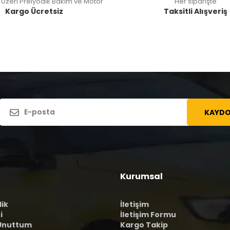
 Üzeri Preiyodik Bakım ve Motor
Her siparişte
Kargo Ücretsiz
Taksitli Alışveriş
KAYDO
Kurumsal
lik
İletişim
i
İletişim Formu
 Unuttum
Kargo Takip