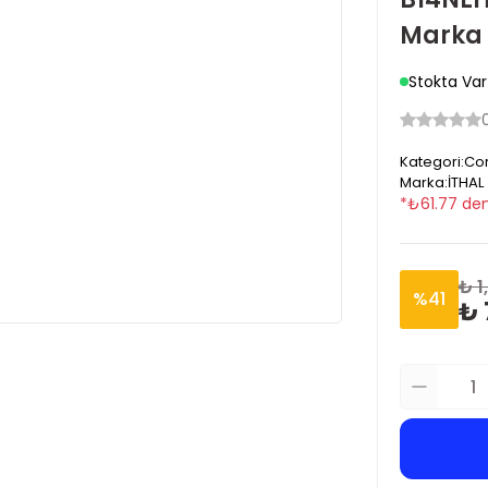
Marka
Stokta Var
Kategori
:
Cor
Marka
:
İTHAL
*
₺
61.77
den
₺ 1
%
41
₺ 