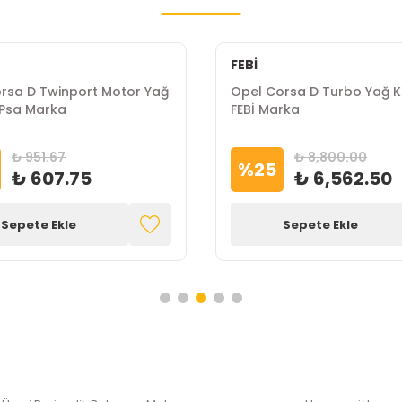
FEBİ
rsa D Twinport Motor Yağ
Opel Corsa D Turbo Yağ K
Psa Marka
FEBİ Marka
₺ 951.67
₺ 8,800.00
%
25
₺ 607.75
₺ 6,562.50
Sepete Ekle
Sepete Ekle