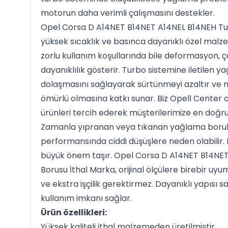
motorun daha verimli çalışmasını destekler.
Opel Corsa D A14NET B14NET A14NEL B14NEH Tu
yüksek sıcaklık ve basınca dayanıklı özel malzem
zorlu kullanım koşullarında bile deformasyon, ça
dayanıklılık gösterir. Turbo sistemine iletilen ya
dolaşmasını sağlayarak sürtünmeyi azaltır ve 
ömürlü olmasına katkı sunar. Biz Opell Center ol
ürünleri tercih ederek müşterilerimize en doğr
Zamanla yıpranan veya tıkanan yağlama borula
performansında ciddi düşüşlere neden olabilir.
büyük önem taşır. Opel Corsa D A14NET B14NE
Borusu İthal Marka, orijinal ölçülere birebir uy
ve ekstra işçilik gerektirmez. Dayanıklı yapısı sa
kullanım imkanı sağlar.
Ürün özellikleri:
Yüksek kaliteli ithal malzemeden üretilmiştir