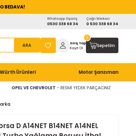
O BEDAVA!
Whatsapp Sipariş
Çağrı Merkezi
0530 338 68 34
0 530 338 68 34
0
Giriş Yap
ARA
Sepetim
Kayıt Ol
Würth Ürünleri
Motor Şanzıman
OPEL VE CHEVROLET
- RESMİ YEDEK PARÇACINIZ
Marka
orsa D A14NET B14NET A14NEL
 Turbo Yağlama Borusu İthal