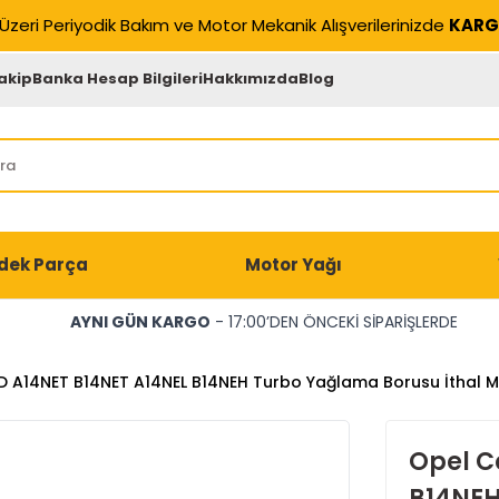
Üzeri Periyodik Bakım ve Motor Mekanik Alışverilerinizde
KARG
akip
Banka Hesap Bilgileri
Hakkımızda
Blog
dek Parça
Motor Yağı
AYNI GÜN KARGO
- 17:00’DEN ÖNCEKİ SİPARİŞLERDE
D A14NET B14NET A14NEL B14NEH Turbo Yağlama Borusu İthal 
Opel C
B14NEH