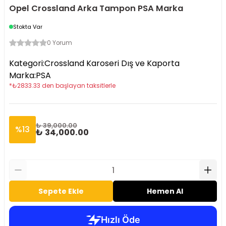
Opel Crossland Arka Tampon PSA Marka
Stokta Var
0 Yorum
Kategori
:
Crossland Karoseri Dış ve Kaporta
Marka
:
PSA
*
₺
2833.33
den başlayan taksitlerle
₺ 39,000.00
%
13
₺ 34,000.00
Sepete Ekle
Hemen Al