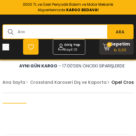
3000 TL ve Üzeri Periyodik Bakım ve Motor Mekanik
Alışverilerinizde
KARGO BEDAVA!
ARA
Sepetim
0
Giriş Yap
Kayıt Ol
₺ 0,00
AYNI GÜN KARGO
- 17:00’DEN ÖNCEKİ SİPARİŞLERDE
Ana Sayfa
Crossland Karoseri Dış ve Kaporta
Opel Cros