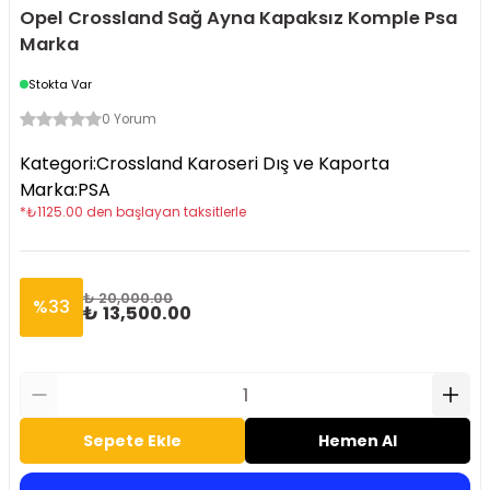
Opel Crossland Sağ Ayna Kapaksız Komple Psa
Marka
Stokta Var
0 Yorum
Kategori
:
Crossland Karoseri Dış ve Kaporta
Marka
:
PSA
*
₺
1125.00
den başlayan taksitlerle
₺ 20,000.00
%
33
₺ 13,500.00
Sepete Ekle
Hemen Al