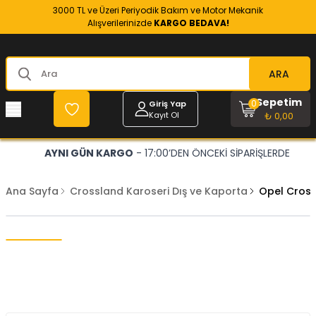
3000 TL ve Üzeri Periyodik Bakım ve Motor Mekanik
Alışverilerinizde
KARGO BEDAVA!
ARA
Sepetim
0
Giriş Yap
Kayıt Ol
₺ 0,00
AYNI GÜN KARGO
- 17:00’DEN ÖNCEKİ SİPARİŞLERDE
Ana Sayfa
Crossland Karoseri Dış ve Kaporta
Opel Cros