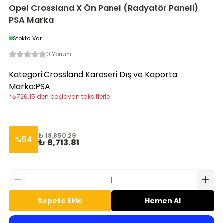
Opel Crossland X Ön Panel (Radyatör Paneli)
PSA Marka
Stokta Var
0 Yorum
Kategori
:
Crossland Karoseri Dış ve Kaporta
Marka
:
PSA
*
₺
726.15
den başlayan taksitlerle
₺ 18,850.29
%
54
₺ 8,713.81
Sepete Ekle
Hemen Al