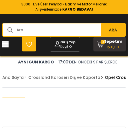
3000 TL ve Üzeri Periyodik Bakım ve Motor Mekanik
Alışverilerinizde
KARGO BEDAVA!
ARA
Sepetim
0
Giriş Yap
Kayıt Ol
₺ 0,00
AYNI GÜN KARGO
- 17:00’DEN ÖNCEKİ SİPARİŞLERDE
Ana Sayfa
Crossland Karoseri Dış ve Kaporta
Opel Cross