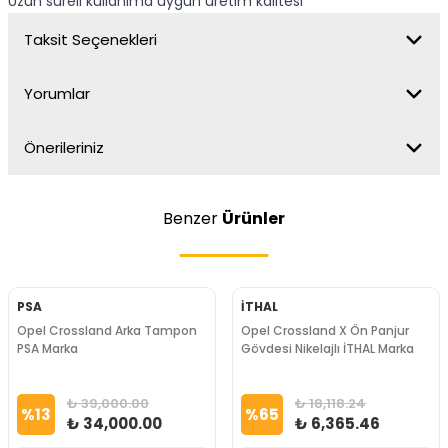
Uzun süreli kullanıma uygun üretim kalitesi
Taksit Seçenekleri
Yorumlar
Önerileriniz
Benzer
Ürünler
PSA
İTHAL
Opel Crossland Arka Tampon
Opel Crossland X Ön Panjur
PSA Marka
Gövdesi Nikelajlı İTHAL Marka
₺ 39,000.00
₺ 18,118.24
%
13
%
65
₺ 34,000.00
₺ 6,365.46