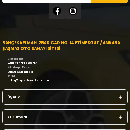
BAHÇEKAPI MAH. 2540.CAD NO :14 ETİMESGUT / ANKARA
ŞAŞMAZ OTO SANAYİ SİTESİ
Destek Hattı
+90530 338 68 34
Whatsapp Destek
0530 338 68 34
E-Mail
info@opellcenter.com
Üyelik
Kurumsal