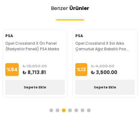
Benzer
Ürünler
PSA
PSA
Opel Crossland X Ön Panel
Opel Crossland X Sol Arka
(Radyatör Paneli) PSA Marka
Çamurluk Ağız Bakaliti Psa
Marka
₺ 18,850.29
₺ 4,000.00
%
54
%
13
₺ 8,713.81
₺ 3,500.00
Sepete Ekle
Sepete Ekle