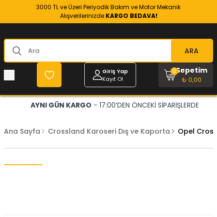
3000 TL ve Üzeri Periyodik Bakım ve Motor Mekanik
Alışverilerinizde
KARGO BEDAVA!
ARA
Sepetim
0
Giriş Yap
Kayıt Ol
₺ 0,00
AYNI GÜN KARGO
- 17:00’DEN ÖNCEKİ SİPARİŞLERDE
Ana Sayfa
Crossland Karoseri Dış ve Kaporta
Opel Cross