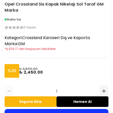
Opel Crossland Sis Kapak Nikelajı Sol Taraf GM
Marka
Stokta Var
0 Yorum
Kategori
:
Crossland Karoseri Dış ve Kaporta
Marka
:
GM
*
₺
204.17
den başlayan taksitlerle
₺ 3,500.00
%
30
₺ 2,450.00
Sepete Ekle
Hemen Al