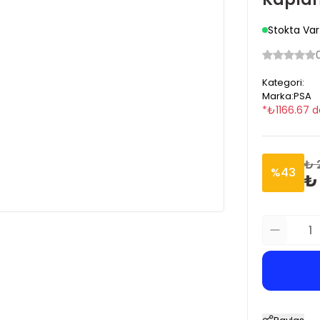
Stokta Var
Kategori
:
Marka
:
PSA
*
₺
1166.67
d
₺ 
%
43
₺