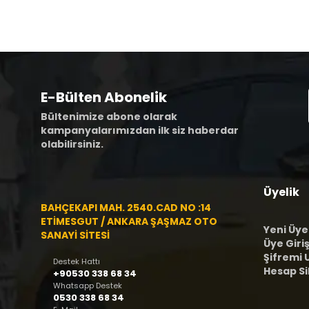
E-Bülten Abonelik
Bültenimize abone olarak
kampanyalarımızdan ilk siz haberdar
olabilirsiniz.
Üyelik
BAHÇEKAPI MAH. 2540.CAD NO :14
ETİMESGUT / ANKARA ŞAŞMAZ OTO
Yeni Üye
SANAYİ SİTESİ
Üye Giriş
Şifremi
Destek Hattı
Hesap S
+90530 338 68 34
Whatsapp Destek
0530 338 68 34