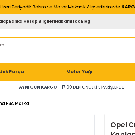
Üzeri Periyodik Bakım ve Motor Mekanik Alışverilerinizde
KARG
akip
Banka Hesap Bilgileri
Hakkımızda
Blog
dek Parça
Motor Yağı
AYNI GÜN KARGO
- 17:00’DEN ÖNCEKİ SİPARİŞLERDE
ma PSA Marka
Opel C
Kapla