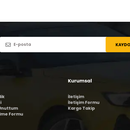
KAYDO
Kurumsal
lik
İletişim
i
İletişim Formu
 Unuttum
Kargo Takip
ilme Formu