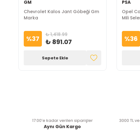
GM
PSA
Chevrolet Kalos Jant Göbeği Gm
Opel Co
Marka
Mili Sel
₺ 1,418.99
%
37
%
36
₺ 891.07
Sepete Ekle
17:00’e kadar verilen siparişler
3000 TL ve
Aynı Gün Kargo