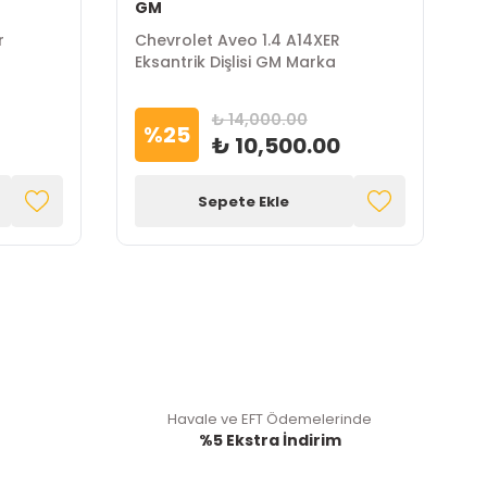
GM
P
r
Chevrolet Aveo 1.4 A14XER
P
Eksantrik Dişlisi GM Marka
F
₺ 14,000.00
%
25
₺ 10,500.00
Sepete Ekle
Havale ve EFT Ödemelerinde
%5 Ekstra İndirim