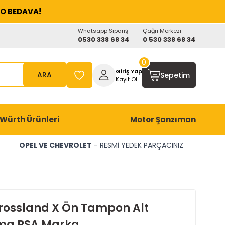
O BEDAVA!
Whatsapp Sipariş
Çağrı Merkezi
0530 338 68 34
0 530 338 68 34
0
Giriş Yap
ARA
Sepetim
Kayıt Ol
Würth Ürünleri
Motor Şanzıman
OPEL VE CHEVROLET
- RESMİ YEDEK PARÇACINIZ
rossland X Ön Tampon Alt
ma PSA Marka