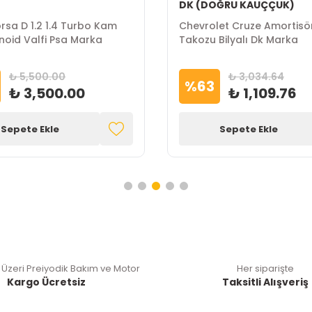
DK (DOĞRU KAUÇÇUK)
rsa D 1.2 1.4 Turbo Kam
Chevrolet Cruze Amortisö
enoid Valfi Psa Marka
Takozu Bilyalı Dk Marka
₺ 5,500.00
₺ 3,034.64
%
63
₺ 3,500.00
₺ 1,109.76
Sepete Ekle
Sepete Ekle
 Üzeri Preiyodik Bakım ve Motor
Her siparişte
Kargo Ücretsiz
Taksitli Alışveriş